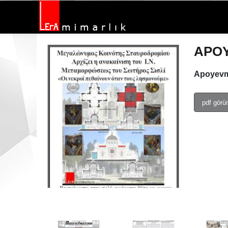
APOY
Apoyevma
pdf görü